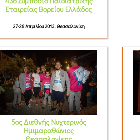
43ο Συμπόσιο Παιδιατρικής
Εταιρείας Βορείου Ελλάδος
27-28 Απριλίου 2013, Θεσσαλονίκη
5ος Διεθνής Νυχτερινός
Ημιμαραθώνιος
Θεσσαλονίκης